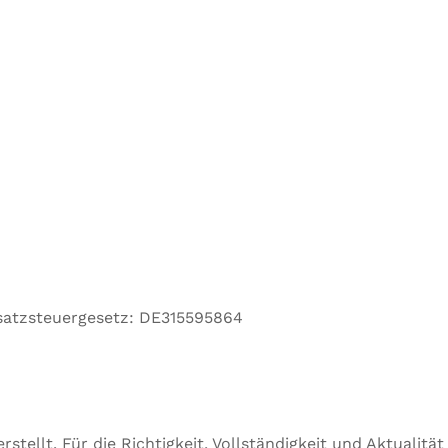
satzsteuergesetz: DE315595864
rstellt. Für die Richtigkeit, Vollständigkeit und Aktualit