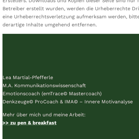
Erstellers. Downloads und Kopien dieser Seite sind nur 
Betreiber erstellt wurden, werden die Urheberrechte Dri
eine Urheberrechtsverletzung aufmerksam werden, bitt
derartige Inhalte umgehend entfernen.
Lea Martial-Pfefferle
M.A. Kommunikationswissenschaft
Emotionscoach (emTrace© Mastercoach)
Denkzeuge© ProCoach & IMA© – Innere Motivanalyse
Mehr über mich und meine Arbeit:
>> zu pen & breakfast